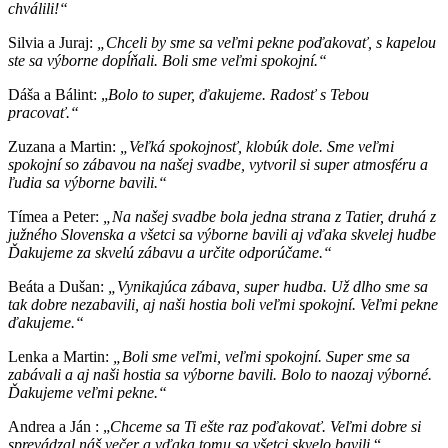
chválili!“
Silvia a Juraj:
„Chceli by sme sa veľmi pekne poďakovať, s kapelou
ste sa výborne dopĺňali. Boli sme veľmi spokojní.“
Dáša a Bálint: „
Bolo to super, ďakujeme. Radosť s Tebou
pracovať.“
Zuzana a Martin:
„Veľká spokojnosť, klobúk dole. Sme veľmi
spokojní so zábavou na našej svadbe, vytvoril si super atmosféru a
ľudia sa výborne bavili.“
Tímea a Peter:
„Na našej svadbe bola jedna strana z Tatier, druhá z
južného Slovenska a všetci sa výborne bavili aj
vďaka skvelej hudbe
Ďakujeme za skvelú zábavu a určite odporúčame.“
Beáta a Dušan:
„Vynikajúca zábava, super hudba. Už dlho sme sa
tak dobre nezabavili, aj naši hostia boli veľmi spokojní. Veľmi pekne
ďakujeme.“
Lenka a Martin:
„Boli sme veľmi, veľmi spokojní. Super sme sa
zabávali a aj naši hostia sa výborne bavili. Bolo to naozaj výborné.
Ďakujeme veľmi pekne.“
Andrea a Ján : „
Chceme sa Ti ešte raz poďakovať. Veľmi dobre si
sprevádzal náš večer a vďaka tomu sa všetci skvelo bavili
.“