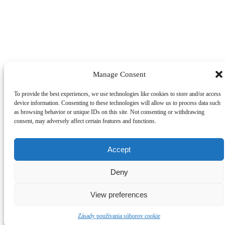
Manage Consent
Kliknutím prijmete súbory cookie marketing a povolíte tento obsah
Lucia & David – The wedding movie
To provide the best experiences, we use technologies like cookies to store and/or access
device information. Consenting to these technologies will allow us to process data such
as browsing behavior or unique IDs on this site. Not consenting or withdrawing
consent, may adversely affect certain features and functions.
Accept
Deny
Kliknutím prijmete súbory cookie marketing a povolíte tento obsah
View preferences
DJ Anavi
DJ na Vašu svadbu
Zásady používania súborov cookie