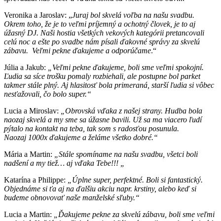
Veronika a Jaroslav: „
Juraj bol skvelá voľba na našu svadbu.
Okrem toho, že je to veľmi príjemný a ochotný človek, je to aj
úžasný DJ. Naši hostia všetkých vekových kategórii pretancovali
celú noc a ešte po svadbe nám písali ďakovné správy za skvelú
zábavu.
Veľmi pekne ďakujeme a odporúčame
.“
Júlia a Jakub:
„Veľmi pekne ďakujeme, boli sme veľmi spokojní.
Ľudia sa síce trošku pomaly rozbiehali, ale postupne bol parket
takmer stále plný. Aj hlasitosť bola primeraná, starší ľudia si vôbec
nesťažovali, čo bolo super.“
Lucia a Miroslav:
„Obrovská vďaka z našej strany. Hudba bola
naozaj skvelá a my sme sa úžasne bavili. Už sa ma viacero ľudí
pýtalo na kontakt na teba, tak som s radosťou posunula.
Naozaj 1000x ďakujeme a želáme všetko dobré.“
Mária a Martin:
„Stále spomíname na našu svadbu, všetci boli
nadšení a my tiež… aj vďaka Tebe!!! „
Katarína a Philippe:
„Úplne super, perfektné. Boli si fantastický.
Objednáme si ťa aj na ďalšiu akciu napr. krstiny, alebo keď si
budeme obnovovať naše manželské sľuby.“
Lucia a Martin:
„Ďakujeme pekne za skvelú zábavu, boli sme veľmi