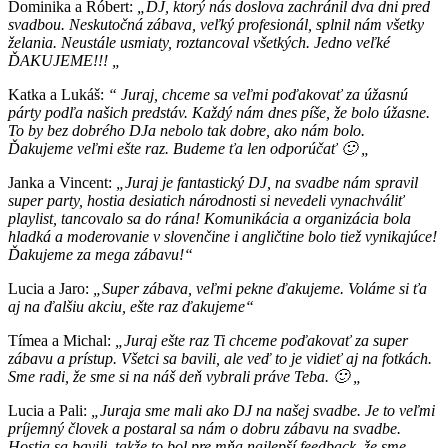
Dominika a Róbert:
„DJ, ktorý nás doslova zachránil dva dni pred
svadbou. Neskutočná zábava, veľký profesionál, splnil nám všetky
želania. Neustále usmiaty, roztancoval všetkých.
Jedno veľké
ĎAKUJEME!!! „
Katka a Lukáš:
“ Juraj, chceme sa veľmi poďakovať za úžasnú
párty podľa našich predstáv. Každý nám dnes píše, že bolo úžasne.
To by bez dobrého DJa nebolo tak dobre, ako nám bolo.
Ďakujeme veľmi ešte raz. Budeme ťa len odporúčať 🙂 „
Janka a Vincent:
„Juraj je fantastický DJ, na svadbe nám spravil
super party, hostia desiatich národnosti si nevedeli vynachváliť
playlist, tancovalo sa do rána! Komunikácia a organizácia bola
hladká a moderovanie v slovenčine i angličtine bolo tiež vynikajúce!
Ďakujeme za mega zábavu!“
Lucia a Jaro:
„Super zábava, veľmi pekne ďakujeme. Voláme si ťa
aj na ďalšiu akciu, ešte raz ďakujeme“
Tímea a Michal:
„Juraj ešte raz Ti chceme poďakovať za super
zábavu a prístup. Všetci sa bavili, ale veď to je vidieť aj na fotkách.
Sme radi, že sme si na náš deň vybrali práve Teba. 🙂 „
Lucia a Pali:
„Juraja sme mali ako DJ na našej svadbe. Je to veľmi
príjemný človek a postaral sa nám o dobru zábavu na svadbe.
Hostia sa bavili, takže to bol pre mňa najlepší feedback, že sme