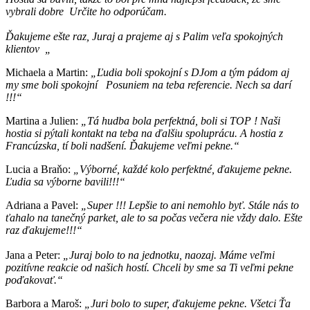
vybrali dobre
Určite ho odporúčam.
Ďakujeme ešte raz, Juraj a prajeme aj s Palim veľa spokojných
klientov
„
Michaela a Martin:
„Ľudia boli spokojní s DJom a tým pádom aj
my sme boli spokojní
Posuniem na teba referencie. Nech sa darí
!!!“
Martina a Julien:
„Tá hudba bola perfektná, boli si TOP ! Naši
hostia si pýtali kontakt na teba na ďalšiu spoluprácu. A hostia z
Francúzska, tí boli nadšení. Ďakujeme veľmi pekne.“
Lucia a Braňo:
„Výborné, každé kolo perfektné, ďakujeme pekne.
Ľudia sa výborne bavili!!!“
Adriana a Pavel:
„Super !!! Lepšie to ani nemohlo byť. Stále nás to
ťahalo na tanečný parket, ale to sa počas večera nie vždy dalo. Ešte
raz ďakujeme!!!“
Jana a Peter:
„Juraj bolo to na jednotku, naozaj. Máme veľmi
pozitívne reakcie od našich hostí. Chceli by sme sa Ti veľmi pekne
poďakovať.“
Barbora a Maroš:
„Juri bolo to super, ďakujeme pekne. Všetci Ťa