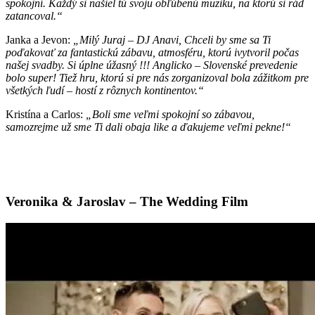
spokojní. Každý si našiel tú svoju obľúbenú muziku, na ktorú si rád
zatancoval.“
Janka a Jevon:
„Milý Juraj – DJ Anavi, Chceli by sme sa Ti
poďakovať za fantastickú zábavu, atmosféru, ktorú ivytvoril počas
našej svadby. Si úplne úžasný !!! Anglicko – Slovenské prevedenie
bolo super! Tiež hru, ktorú si pre nás zorganizoval bola zážitkom pre
všetkých ľudí – hostí z rôznych kontinentov.“
Kristína a Carlos:
„Boli sme veľmi spokojní so zábavou,
samozrejme už sme Ti dali obaja like a ďakujeme veľmi pekne!“
Veronika & Jaroslav – The Wedding Film