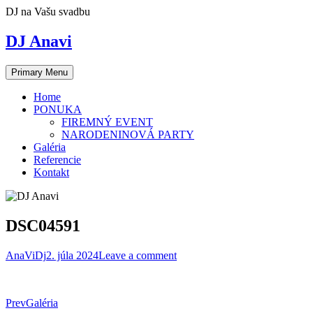
Skip
DJ na Vašu svadbu
to
content
DJ Anavi
Primary Menu
Home
PONUKA
FIREMNÝ EVENT
NARODENINOVÁ PARTY
Galéria
Referencie
Kontakt
DSC04591
AnaViDj
2. júla 2024
Leave a comment
Post
Prev
Galéria