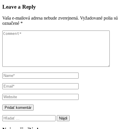
navigation
Leave a Reply
Vaša e-mailová adresa nebude zverejnená.
Vyžadované polia sú
označené
*
Hľadať: