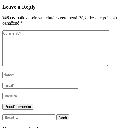
navigation
Leave a Reply
Vaša e-mailová adresa nebude zverejnená.
Vyžadované polia sú
označené
*
Hľadať: