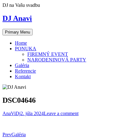
Skip
DJ na Vašu svadbu
to
content
DJ Anavi
Primary Menu
Home
PONUKA
FIREMNÝ EVENT
NARODENINOVÁ PARTY
Galéria
Referencie
Kontakt
DSC04646
AnaViDj
2. júla 2024
Leave a comment
Post
Prev
Galéria