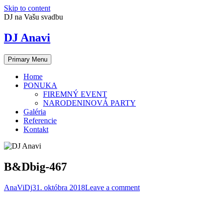
Skip to content
DJ na Vašu svadbu
DJ Anavi
Primary Menu
Home
PONUKA
FIREMNÝ EVENT
NARODENINOVÁ PARTY
Galéria
Referencie
Kontakt
B&Dbig-467
AnaViDj
31. októbra 2018
Leave a comment