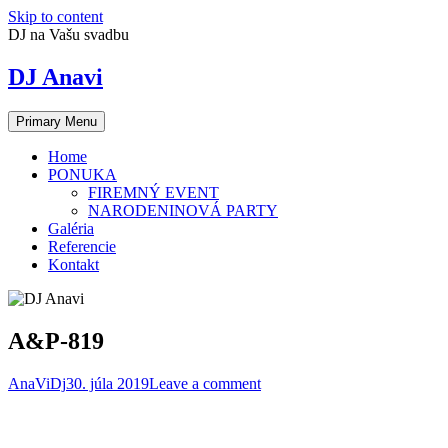
Skip to content
DJ na Vašu svadbu
DJ Anavi
Primary Menu
Home
PONUKA
FIREMNÝ EVENT
NARODENINOVÁ PARTY
Galéria
Referencie
Kontakt
A&P-819
AnaViDj
30. júla 2019
Leave a comment