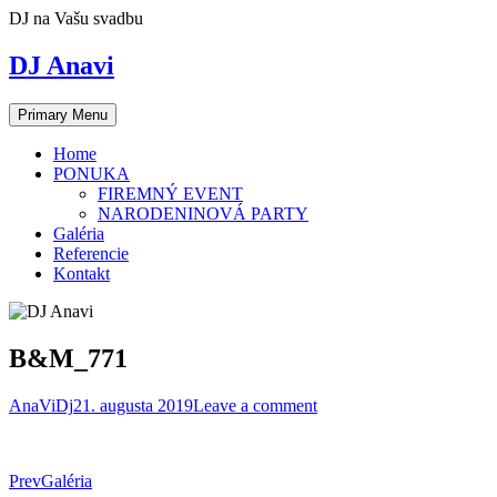
Skip
DJ na Vašu svadbu
to
content
DJ Anavi
Primary Menu
Home
PONUKA
FIREMNÝ EVENT
NARODENINOVÁ PARTY
Galéria
Referencie
Kontakt
B&M_771
AnaViDj
21. augusta 2019
Leave a comment
Post
Prev
Galéria