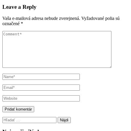
navigation
Leave a Reply
Vaša e-mailová adresa nebude zverejnená.
Vyžadované polia sú
označené
*
Hľadať: