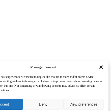
Manage Consent
 best experiences, we use technologies like cookies to store and/or access device
onsenting to these technologies will allow us to process data such as browsing behavior
on this site. Not consenting or withdrawing consent, may adversely affect certain
unctions.
arketing a povolíte tento obsah
ccept
Deny
View preferences