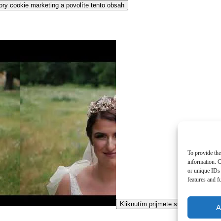
ory cookie marketing a povolíte tento obsah
To provide the
information. C
or unique IDs 
features and f
Kliknutím prijmete súbory cookie m
A